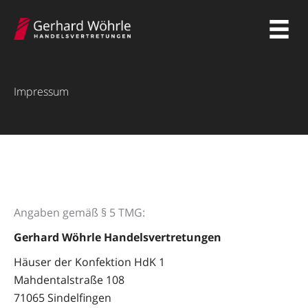
Zum
Inhalt
springen
Impressum
Angaben gemäß § 5 TMG:
Gerhard Wöhrle Handelsvertretungen
Häuser der Konfektion HdK 1
Mahdentalstraße 108
71065 Sindelfingen